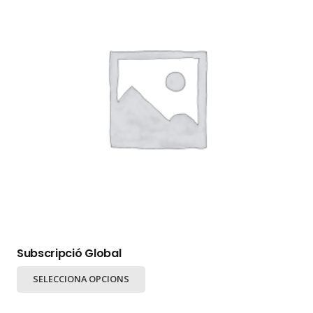
Subscripció Global
Aquest
SELECCIONA OPCIONS
producte
té