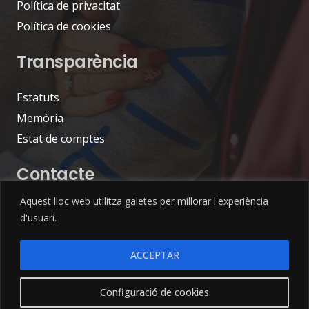
Política de privacitat
Política de cookies
Transparència
Estatuts
Memòria
Estat de comptes
Contacte
Aquest lloc web utilitza galetes per millorar l'experiència
info@tiam.cat
d'usuari.
693 00 45 12
Carrer de l’Escorxador 21, 08720 – Vilafranca del
ACCEPTAR
Penedès (Barcelona)
Configuració de cookies