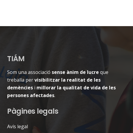
diverses
variants.
Les
opcions
es
poden
triar
TIÁM
a
la
Som una associació
sense ànim de lucre
que
pàgina
treballa per
visibilitzar la realitat de les
del
demències
i
millorar la qualitat de vida de les
producte
persones afectades
.
Pàgines legals
Avís legal