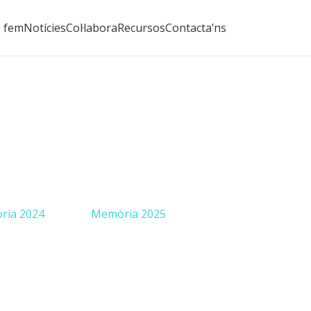
 fem
Notícies
Col·labora
Recursos
Contacta’ns
ria 2024
Memòria 2025