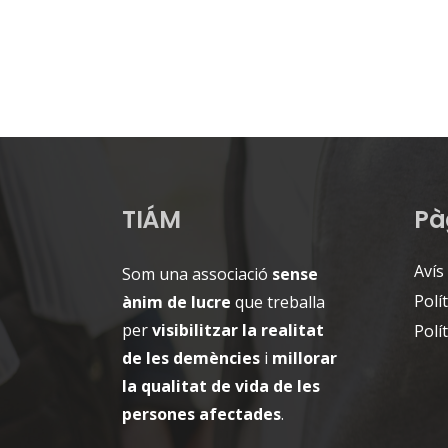
TIÁM
Pà
Avís
Som una associació
sense
Polí
ànim de lucre
que treballa
per
visibilitzar la realitat
Polí
de les demències
i
millorar
la qualitat de vida de les
persones afectades
.