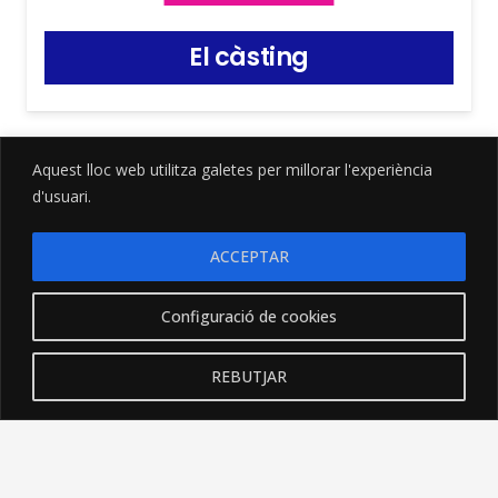
El càsting
Aquest lloc web utilitza galetes per millorar l'experiència
d'usuari.
ACCEPTAR
Configuració de cookies
REBUTJAR
Digue’m-me amor