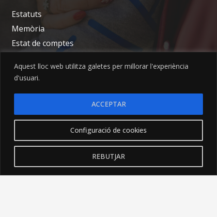
Estatuts
Memòria
Estat de comptes
Contacte
Aquest lloc web utilitza galetes per millorar l'experiència
d'usuari.
info@tiam.cat
ACCEPTAR
693 00 45 12
Carrer de l’Escorxador 21, 08720 – Vilafranca del
Configuració de cookies
Penedès (Barcelona)
REBUTJAR